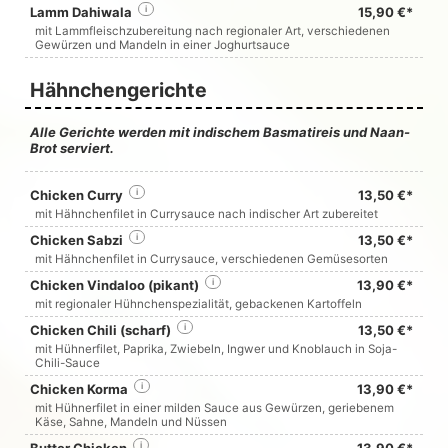
Lamm Dahiwala
i
15,90 €*
mit Lammfleischzubereitung nach regionaler Art, verschiedenen
Gewürzen und Mandeln in einer Joghurtsauce
Hähnchengerichte
Alle Gerichte werden mit indischem Basmatireis und Naan-
Brot serviert.
Chicken Curry
i
13,50 €*
mit Hähnchenfilet in Currysauce nach indischer Art zubereitet
Chicken Sabzi
i
13,50 €*
mit Hähnchenfilet in Currysauce, verschiedenen Gemüsesorten
Chicken Vindaloo (pikant)
i
13,90 €*
mit regionaler Hühnchenspezialität, gebackenen Kartoffeln
Chicken Chili (scharf)
i
13,50 €*
mit Hühnerfilet, Paprika, Zwiebeln, Ingwer und Knoblauch in Soja-
Chili-Sauce
Chicken Korma
i
13,90 €*
mit Hühnerfilet in einer milden Sauce aus Gewürzen, geriebenem
Käse, Sahne, Mandeln und Nüssen
i