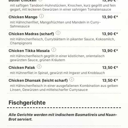
Butter Chicken
13,90 €*
mit saftigen Tandoori-Huhnstücken, Knochen, kurz gegrillt und fein
gegart, mit leckeren Gewürzen in einer sahnigen Tomatensauce
Chicken Mango
i
13,90 €*
mit Hähnchenfilet, Mangofrüchten und Mandeln in Curry-
Sahnesauce
Chicken Madras (scharf)
i
13,90 €*
mit Hähnchenfleisch, Curryblättern in pikanter Sauce, Kokosmilch,
Champignons
Chicken Tikka Masala
i
13,90 €*
mit Hähnchenfleisch gegrillt in einer köstlichen, orientalisch
gewürzten Sauce, grünen Kräutern
Chicken Palak
i
13,50 €*
mit Hühnerfilet in Spinat, gewürzt mit Ingwer und Knoblauch
Chicken Dhansak (leicht scharf)
i
13,50 €*
mit Hähnchenfleisch in einer ausgefallenen Kombination aus gelben
Linsen, Gewürzen und mittelscharfer Currysauce
Fischgerichte
Alle Gerichte werden mit indischem Basmatireis und Naan-
Brot serviert.