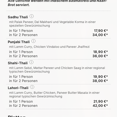
Alle Gerichte werden mit indischem Basmatireis und Naan-
Brot serviert.
Sadhu Thali
i
mit Palak Paneer, Dal Makhani und Vegetable Korma in einer
speziellen Gewürzmischung
in für 1 Person
17,90 €*
in für 2 Personen
34,00 €*
Punjabi Thali
i
mit Lamm Curry, Chicken Vindaloo und Paneer Jhalfrezi
in für 1 Person
18,90 €*
in für 2 Personen
36,00 €*
Shahi-Thali
i
mit Lamm Sabzi, Mattar Paneer und Chicken Saag in einer regional
typischen Gewürzmischung
in für 1 Person
19,90 €*
in für 2 Personen
38,00 €*
Lahori-Thali
i
mit Lamm Curry, Butter Chicken, Paneer Butter Masala in einer
regional typischen Gewürzmischung
in für 1 Person
21,90 €*
in für 2 Personen
42,00 €*