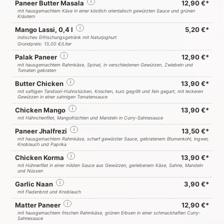
Paneer Butter Masala
i
12,90 €*
mit hausgemachtem Käse in einer köstlich orientalisch gewürzten Sauce und grünen
Kräutern
Mango Lassi, 0,4 l
i
5,20 €*
indisches Erfrischungsgetränk mit Naturjoghurt
Grundpreis: 13,00 €/Liter
Palak Paneer
i
12,90 €*
mit hausgemachtem Rahmkäse, Spinat, in verschiedenen Gewürzen, Zwiebeln und
Tomaten gebraten
Butter Chicken
i
13,90 €*
mit saftigen Tandoori-Huhnstücken, Knochen, kurz gegrillt und fein gegart, mit leckeren
Gewürzen in einer sahnigen Tomatensauce
Chicken Mango
i
13,90 €*
mit Hähnchenfilet, Mangofrüchten und Mandeln in Curry-Sahnesauce
Paneer Jhalfrezi
i
13,50 €*
mit hausgemachtem Rahmkäse, scharf gewürzter Sauce, gebratenem Blumenkohl, Ingwer,
Knoblauch und Paprika
Chicken Korma
i
13,90 €*
mit Hühnerfilet in einer milden Sauce aus Gewürzen, geriebenem Käse, Sahne, Mandeln
und Nüssen
Garlic Naan
i
3,90 €*
mit Fladenbrot und Knoblauch
Matter Paneer
i
12,90 €*
mit hausgemachtem frischen Rahmkäse, grünen Erbsen in einer schmackhaften Curry-
Sahnesauce