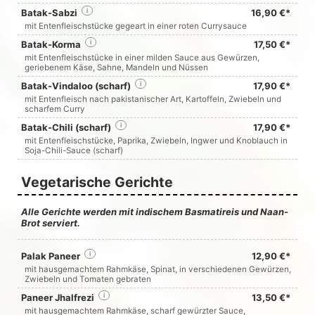
Batak-Sabzi
i
16,90 €*
mit Entenfleischstücke gegeart in einer roten Currysauce
Batak-Korma
i
17,50 €*
mit Entenfleischstücke in einer milden Sauce aus Gewürzen,
geriebenem Käse, Sahne, Mandeln und Nüssen
Batak-Vindaloo (scharf)
i
17,90 €*
mit Entenfleisch nach pakistanischer Art, Kartoffeln, Zwiebeln und
scharfem Curry
Batak-Chili (scharf)
i
17,90 €*
mit Entenfleischstücke, Paprika, Zwiebeln, Ingwer und Knoblauch in
Soja-Chili-Sauce (scharf)
Vegetarische Gerichte
Alle Gerichte werden mit indischem Basmatireis und Naan-
Brot serviert.
Palak Paneer
i
12,90 €*
mit hausgemachtem Rahmkäse, Spinat, in verschiedenen Gewürzen,
Zwiebeln und Tomaten gebraten
Paneer Jhalfrezi
i
13,50 €*
mit hausgemachtem Rahmkäse, scharf gewürzter Sauce,