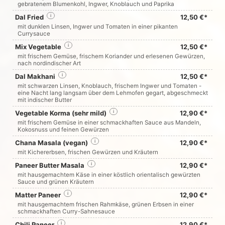
gebratenem Blumenkohl, Ingwer, Knoblauch und Paprika
Dal Fried
i
12,50 €*
mit dunklen Linsen, Ingwer und Tomaten in einer pikanten
Currysauce
Mix Vegetable
i
12,50 €*
mit frischem Gemüse, frischem Koriander und erlesenen Gewürzen,
nach nordindischer Art
Dal Makhani
i
12,50 €*
mit schwarzen Linsen, Knoblauch, frischem Ingwer und Tomaten -
eine Nacht lang langsam über dem Lehmofen gegart, abgeschmeckt
mit indischer Butter
Vegetable Korma (sehr mild)
i
12,90 €*
mit frischem Gemüse in einer schmackhaften Sauce aus Mandeln,
Kokosnuss und feinen Gewürzen
Chana Masala (vegan)
i
12,90 €*
mit Kichererbsen, frischen Gewürzen und Kräutern
Paneer Butter Masala
i
12,90 €*
mit hausgemachtem Käse in einer köstlich orientalisch gewürzten
Sauce und grünen Kräutern
Matter Paneer
i
12,90 €*
mit hausgemachtem frischen Rahmkäse, grünen Erbsen in einer
schmackhaften Curry-Sahnesauce
Chili Paneer
i
12,90 €*