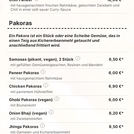
mit hausgemachtem frischen Rahmkäse, gekochten Zwiebeln und
Chili in einer süß-sauer Curry-Sauce
Pakoras
Ein Pakora ist ein Stück oder eine Scheibe Gemüse, das in
einen Teig aus Kichererbsenmehl getaucht und
anschließend frittiert wird.
Samosas (pikant, vegan), 2 Stück
i
6,50 €*
mit gefüllten Gemüseteigtaschen, Rosinen und Mandeln
Paneer Pakoras
i
6,00 €*
mit hausgemachtem Rahmkäse
Chicken Pakoras
i
6,90 €*
mit paniertem Hühnerfilet
Ghobi Pakoras (vegan)
i
6,00 €*
mit Blumenkohl
Onion Bhaji (vegan)
i
6,20 €*
mit Zwiebelstreifen
Jhinga Pakoras
i
8,50 €*
mit Garnelen und Kichererbsenmehl