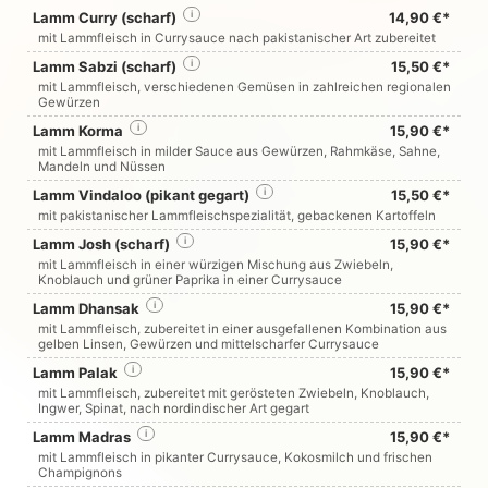
Lamm Curry (scharf)
i
14,90 €*
mit Lammfleisch in Currysauce nach pakistanischer Art zubereitet
Lamm Sabzi (scharf)
i
15,50 €*
mit Lammfleisch, verschiedenen Gemüsen in zahlreichen regionalen
Gewürzen
Lamm Korma
i
15,90 €*
mit Lammfleisch in milder Sauce aus Gewürzen, Rahmkäse, Sahne,
Mandeln und Nüssen
Lamm Vindaloo (pikant gegart)
i
15,50 €*
mit pakistanischer Lammfleischspezialität, gebackenen Kartoffeln
Lamm Josh (scharf)
i
15,90 €*
mit Lammfleisch in einer würzigen Mischung aus Zwiebeln,
Knoblauch und grüner Paprika in einer Currysauce
Lamm Dhansak
i
15,90 €*
mit Lammfleisch, zubereitet in einer ausgefallenen Kombination aus
gelben Linsen, Gewürzen und mittelscharfer Currysauce
Lamm Palak
i
15,90 €*
mit Lammfleisch, zubereitet mit gerösteten Zwiebeln, Knoblauch,
Ingwer, Spinat, nach nordindischer Art gegart
Lamm Madras
i
15,90 €*
mit Lammfleisch in pikanter Currysauce, Kokosmilch und frischen
Champignons