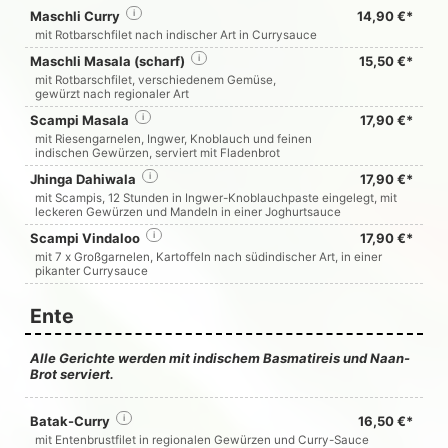
Maschli Curry
i
14,90 €*
mit Rotbarschfilet nach indischer Art in Currysauce
Maschli Masala (scharf)
i
15,50 €*
mit Rotbarschfilet, verschiedenem Gemüse,
gewürzt nach regionaler Art
Scampi Masala
i
17,90 €*
mit Riesengarnelen, Ingwer, Knoblauch und feinen
indischen Gewürzen, serviert mit Fladenbrot
Jhinga Dahiwala
i
17,90 €*
mit Scampis, 12 Stunden in Ingwer-Knoblauchpaste eingelegt, mit
leckeren Gewürzen und Mandeln in einer Joghurtsauce
Scampi Vindaloo
i
17,90 €*
mit 7 x Großgarnelen, Kartoffeln nach südindischer Art, in einer
pikanter Currysauce
Ente
Alle Gerichte werden mit indischem Basmatireis und Naan-
Brot serviert.
Batak-Curry
i
16,50 €*
mit Entenbrustfilet in regionalen Gewürzen und Curry-Sauce