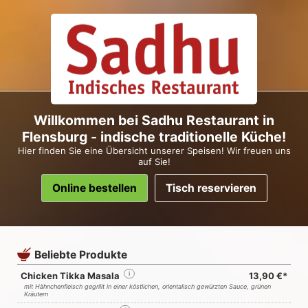
Willkommen bei Sadhu Restaurant in
Flensburg - indische traditionelle Küche!
Hier finden Sie eine Übersicht unserer Speisen! Wir freuen uns
auf Sie!
Online bestellen
Tisch reservieren
Beliebte Produkte
Chicken Tikka Masala
i
13,90 €*
mit Hähnchenfleisch gegrillt in einer köstlichen, orientalisch gewürzten Sauce, grünen
Kräutern