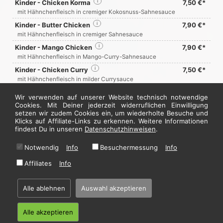
Kinder - Chicken Korma
i
7,50 €*
mit Hähnchenfleisch in cremiger Kokosnuss-Sahnesauce
Kinder - Butter Chicken
i
7,90 €*
mit Hähnchenfleisch in cremiger Sahnesauce
Kinder - Mango Chicken
i
7,90 €*
mit Hähnchenfleisch in Mango-Curry-Sahnesauce
Kinder - Chicken Curry
i
7,50 €*
mit Hähnchenfleisch in milder Currysauce
Kinder - Pommes frites
i
4,50 €*
Wir verwenden auf unserer Website technisch notwendige
Cookies. Mit Deiner jederzeit widerruflichen Einwilligung
setzen wir zudem Cookies ein, um wiederholte Besuche und
Jetzt hier bestellen
Klicks auf Affiliate-Links zu erkennen. Weitere Informationen
findest Du in unseren
Datenschutzhinweisen
.
Notwendig
Info
Besuchermessung
Info
* Alle Preise in Euro inkl. gesetzl. MwSt. Abbildungen können ggf. abweichen.
Informationen zu Inhalts- und Zusatzstoffen finden Sie unter
i
Affiliates
Info
Alle ablehnen
Auswahl akzeptieren
Home
·
Impressum
·
Datenschutzhinweise
·
AGB
© 2026 Sadhu Restaurant - Hosting by
restablo.de
Alle akzeptieren