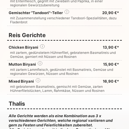
mit Entenfleisch, gegrillt mit Zwiebeln und Paprika, in einer
regionalen Gewürzzubereitung
Gemischter "Tandoori"-Teller
i
20,90 €*
mit Zusammenstellung verschiedener Tandoori-Spezialitäten, dazu
Fladenbrot
Reis Gerichte
Chicken Biryani
i
13,90 €*
mit zartem, gedünstetem Hühnerfilet, gebratenem Basmatireis und
Gemüse, garniert mit Nüssen und Rosinen
Mutton Biryani
i
15,90 €*
mit zartem Lammfleisch, gedünstet mit Basmatireis, Gemüse und
regionalen Gewürzen, Nüssen und Rosinen
Mixed Biryani
i
16,90 €*
mit gebratenem Basmatireis, gemischt mit Gemüse, zarten
Hühnerfiletstücken, Lamm, Rahmkäse, Nüssen und Rosinen
Thalis
Alle Gerichte werden als eine Kombination aus 3 x
verschiedenen Gerichten, welche regional variieren und
gern zu Festen und Feierlichkeiten zubereitet.