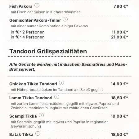
Fish Pakora
i
7,90 €*
mit Fisch der Saison in Kichererbsenmehl
Gemischter Pakora-Teller
i
mit einer bunter Kombination einiger Pakoras
in für 2 Personen
11,90 €*
in für 4 Personen
21,90 €*
Tandoori Grillspezialitäten
Alle Gerichte werden mit indischem Basmatireis und Naan-
Brot serviert.
Chicken Tikka Tandoori
i
14,90 €*
mit Hühnerbruststücken im Tandoori am Spieß gegrillt
Lamm Tikka Tandoori
i
18,50 €*
mit zarten Lammfleischstücken, gegrillt mit Ingwer, Paprika und
Zwiebeln, mariniert in Joghurt mit zahlreichen Gewürzen
Scampi Tikka
i
19,90 €*
mit Scampis, gegrillt mit Ingwer und Paprika in regionaler
Gewürzmischung
Batak Tikka
i
18,50 €*